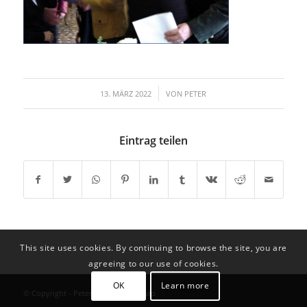
/
13. MÄRZ 2022
VON
PETER
Eintrag teilen
This site uses cookies. By continuing to browse the site, you are
agreeing to our use of cookies.
OK
Learn more
© Copyright - Peter Schätzl |
Sitemap