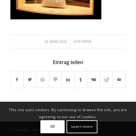
/
28. MÄRZ 2022
VON
PETER
Eintrag teilen
This site uses cookies. By continuing to browse the site, you are
agreeing to our use of cookies.
OK
Learn more
© Copyright - Peter Schätzl |
Sitemap