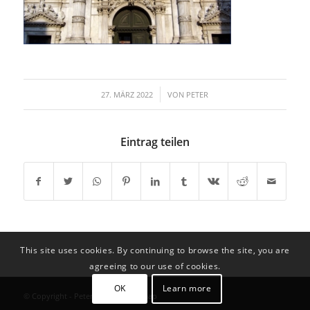
/
27. MÄRZ 2022
VON
PETER
Eintrag teilen
This site uses cookies. By continuing to browse the site, you are
agreeing to our use of cookies.
OK
Learn more
© Copyright - Peter Schätzl |
Sitemap