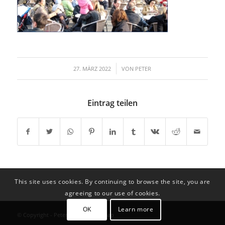
/
27. MÄRZ 2022
VON
PETER
Eintrag teilen
This site uses cookies. By continuing to browse the site, you are
agreeing to our use of cookies.
OK
Learn more
© Copyright - Peter Schätzl |
Sitemap