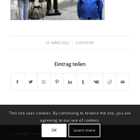
/
27. MÄRZ 2022
VON
PETER
Eintrag teilen
This site uses cookies. By continuing to browse the site, you are
agreeing to our use of cookies.
OK
Learn more
© Copyright - Peter Schätzl |
Sitemap