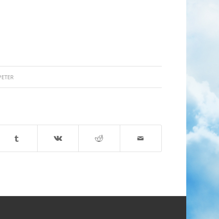
PETER
n