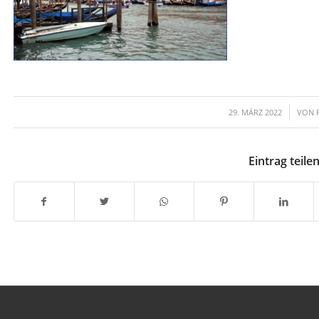
/
29. MÄRZ 2022
VON
Eintrag teile